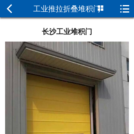



工业推拉折叠堆积门
网站首页

关于我们
长沙工业堆积门
快速卷帘门
工业提升门
工业推拉折叠门
卷闸门
联系我们