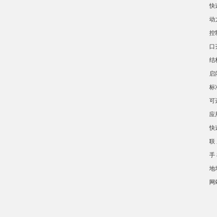
快
动
控
口
结
启闭
标
可
应
快
联
手 
地
网站