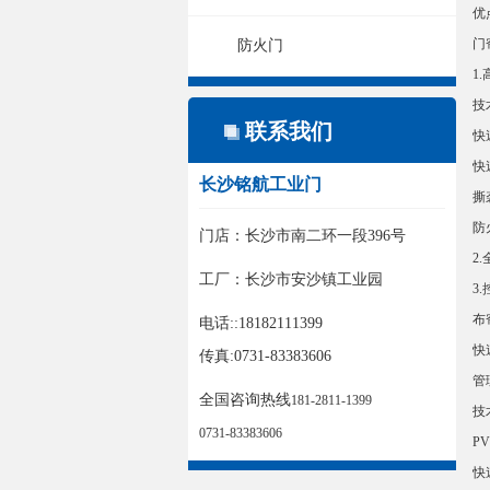
优
门
防火门
1
技
联系我们
快
快
长沙铭航工业门
撕
防
门店：长沙市南二环一段396号
2.
工厂：长沙市安沙镇工业园
3
布
电话::18182111399
快
传真:0731-83383606
管
全国咨询热线
181-2811-1399
技
0731-83383606
P
快