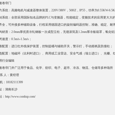
速卷帘门
力系统：高频电机与减速器整体装置，220V/380V，50HZ，IP55，功率为0.55KW
制系统：全部采用国际知名品牌的PLC与变频器，性能稳定，变频技术的应用更大大
齐全，可外接多种辅助设备，行程采用德国进口的旋转编码器控制，准确、稳定、耐
构材质：2.0mm厚优质冷轧钢板一次成型立柱，无缝滚筒及1.2mm厚冷板箱罩，氧
速度：0.5m/s-1.5m/s；
准配置：进口红外线保护装置，控制提桶与辅助开关，警示灯，手动摇柄及防撞柱；
选配置：地磁环（比利时进口）、商用或工业雷达、安全气感（瑞士进口）、光栅、红
用行业编辑
速卷帘门并广泛用于食品、化学、纺织、电子、超市、冷冻、物流、仓储等多种场所
 系 人：黄经理
机：18182111399
址：湖南长沙
：http://www.csmhzp.com/