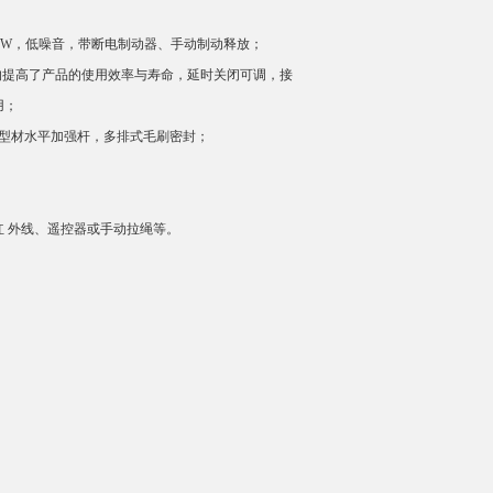
-6.5KW，低噪音，带断电制动器、手动制动释放；
的提高了产品的使用效率与寿命，延时关闭可调，接
用；
化铝型材水平加强杆，多排式毛刷密封；
 外线、遥控器或手动拉绳等。