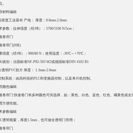
点。
帘材料编辑
.高密度工业基布 产地： 厚度：0.8mm-2.0mm
术参数：拉伸强度（经/纬）：5700/5100 N/5cm；
速卷帘门
速卷帘门(6张)
袭强度（经/纬）：900/80 N；使用温度：-30℃～+70℃；
火级别：法国标准NF-P92-503 M2或德国标准DIN 4102 B1
全透明PVC软片 厚度： 1.3mm-2.0mm
.控制系统：由高科技的PLC和变频器控制，以及单片机控制。
帘颜色编辑
速卷帘门:快速卷门有多种颜色可供选择，如：黄色、白色、蓝色、红色、橘黄色或全
理方便性能。
术参数编辑
VC透明视窗，厚度1.5mm，也可做全透明门帘用；
速卷帘门