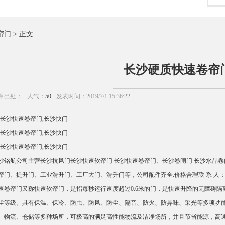
帘门
> 正文
长沙硬质快速卷帘
章出处：
人气：
50
发表时间：2019/7/1 15:36:22
沙铭航公司主营长沙抗风门长沙快速软帘门 长沙快速卷帘门、长沙卷闸门 长沙水晶卷
帘门、提升门、工业滑升门、工厂大门、滑升门等，公司配件齐全.价格合理联 系 人：黄经理
速卷帘门又称快速软帘门，是指每秒运行速度超过0.6米的门，是快速升降的无障碍
尘等级。具有保温、保冷、防虫、防风、防尘、隔音、防火、防异味、采光等多项功
、物流、仓储等多种场所，可极高的满足高性能物流及洁净场所，并且节省能源，高