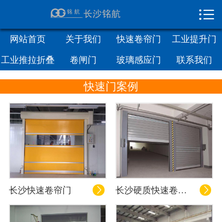

网站首页

关于我们
网站首页
关于我们
快速卷帘门
工业提升门
工业推拉折叠
卷闸门
玻璃感应门
联系我们
快速卷帘门
门
快速门案例
工业提升门
工业推拉折叠门
卷闸门
联系我们
长沙快速卷帘门
长沙硬质快速卷帘门

